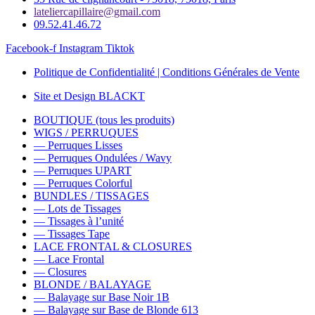
lateliercapillaire@gmail.com
09.52.41.46.72
Facebook-f
Instagram
Tiktok
Politique de Confidentialité | Conditions Générales de Vente
Site et Design BLACKT
BOUTIQUE (tous les produits)
WIGS / PERRUQUES
— Perruques Lisses
— Perruques Ondulées / Wavy
— Perruques UPART
— Perruques Colorful
BUNDLES / TISSAGES
— Lots de Tissages
— Tissages à l’unité
— Tissages Tape
LACE FRONTAL & CLOSURES
— Lace Frontal
— Closures
BLONDE / BALAYAGE
— Balayage sur Base Noir 1B
— Balayage sur Base de Blonde 613