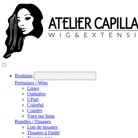
Boutique
Fermer Boutique
Ouvrir Boutique
Perruques / Wigs
Lisses
Ondulées
UPart
Colorful
Courtes
Vues sur Insta
Bundles / Tissages
Lots de tissages
Tissages à l'unité