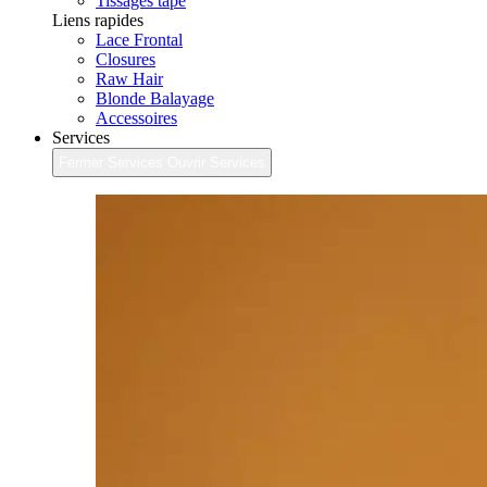
Tissages tape
Liens rapides
Lace Frontal
Closures
Raw Hair
Blonde Balayage
Accessoires
Services
Fermer Services
Ouvrir Services